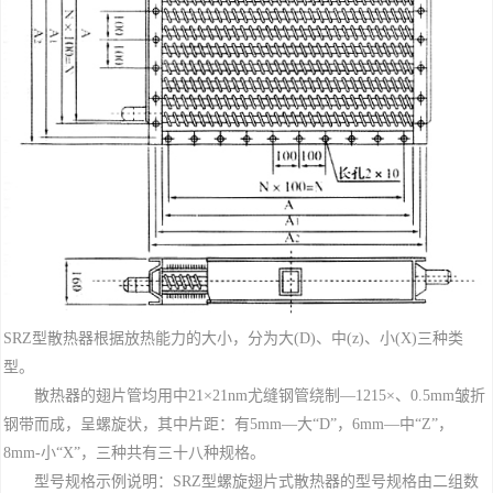
SRZ型散热器根据放热能力的大小，分为大(D)、中(z)、小(X)三种类
型。
散热器的翅片管均用中21×21nm尤缝钢管绕制—1215×、0.5mm皱折
钢带而成，呈螺旋状，其中片距：有5mm—大“D”，6mm—中“Z”，
8mm-小“X”，三种共有三十八种规格。
型号规格示例说明：SRZ型螺旋翅片式散热器的型号规格由二组数