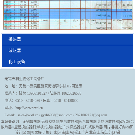
换热器
散热器
化工设备
无锡天利生物化工设备厂
地 址：无锡市新吴区新安街道李东村312国道旁
联系人：陆总 13906191327 / 陆经理 18626326583
电话：0510 - 85184986 / 传真：0510 - 85188699
网址：http://www.wxtl.cn
E-mail：sales@wxtl.cn / gyzh6908@sohu.com / 2821602171@qq.com
本站关键词：无锡散热器|无锡换热器|空气散热器|蒸汽散热器|导热油散热器|钢铝复合
散热器|u型管换热器|钎焊板式换热器|翅片式换热器|翅片式散热器|图片|非常好|结构图|
设计|公司|哪家好|价格|厂家|河南|山东|浙江|广东|北京|上海|江苏|无锡